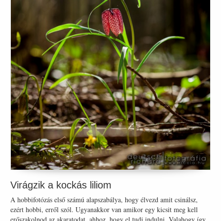
Virágzik a kockás liliom
A hobbifotózás első számú alapszabálya, hogy élvezd amit csinálsz,
ezért hobbi, erről szól. Ugyanakkor van amikor egy kicsit meg kell
erőszakolnod az akaratodat, ahhoz, hogy el tudj indulni. Valahogy így