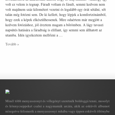
volt ez velem is tegnap. Fáradt voltam és fásult, semmi kedvem nem
volt majdnem száz kilométert vezetni és legalább egy órát sétálni, sőt
talán még fotózni sem. De ki kellett, hogy lépjek a komfortzónámból,
hogy ezek a képek elkészülhessenek. Mire odaértem már megjött a
kedvem fotózáshoz, jól éreztem magam a bőrömben. A lágy tavaszi
napsütés hatására a fáradtság is elillant, így semmi sem állhatott az
utamba. Idén igyekeztem mellőzni a …
Tovább »
Minél több menyasszonyt és vőlegényt szeretnék boldoggá tenni, mosolyt
és könnycseppeket csalni a nagymamák arcára, akik az esküvői albumot
nézegetve felismerik a menyasszonyi ruhába vagy éppen esküvői öltönybe