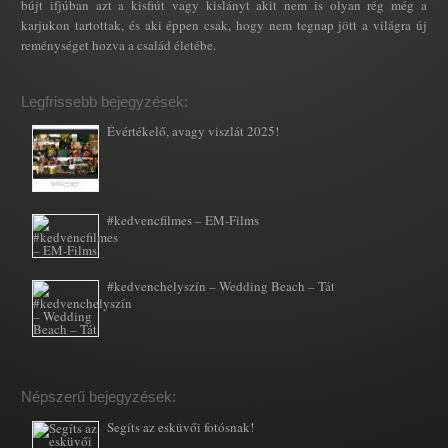
bújt ifjúban azt a kisfiút vagy kislányt akit nem is olyan rég még a
karjukon tartottak, és aki éppen csak, hogy nem tegnap jött a világra új
reménységet hozva a család életébe.
Legfrissebb bejegyzések:
Évértékelő, avagy viszlát 2025!
#kedvencfilmes – EM-Films
#kedvenchelyszín – Wedding Beach – Tát
Népszerű bejegyzések:
Segíts az esküvői fotósnak!