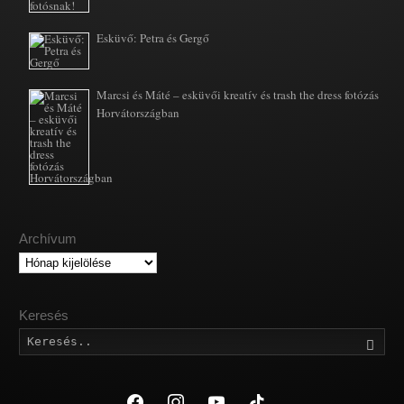
Esküvő: Petra és Gergő
Marcsi és Máté – esküvői kreatív és trash the dress fotózás
Horvátországban
Archívum
Archívum
Keresés
Kere
facebook
instagram
youtube
tiktok