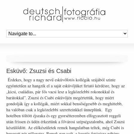
Esküvő: Zsuzsi és Csabi
Érdekes, hogy a nagy nevű esküvőfotós kollégák szájából szinte
egyöntetűen az hangzik el a saját esküvőjüket firtató kérdésre, hogy az
„kicsi, családias, pár fős vacsi lesz a legközelebbi rokonokkal és
barátokkal”. Zsuzsi és Csabi esküvőjén megértettük, hogy miért
gondolják így a kollégák, miért sokkal bensőségesebb és meghittebb,
ha valóban csak a legközelebbi szeretteinkkel ünneplünk. Egy
hotelben töltött éjszaka és egy gyorsétteremben elfogyasztott reggeli
után frissen és üdén érkeztünk a fővárosi szépségszalonba, ahol Zsuzsi
készülődött. Az előkészületek remek hangulatban teltek, még Csabi is
beugrott pár pillanatra. Remek nap volt, a kreatív fotózásra néhány