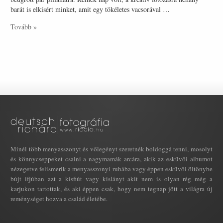
barát is elkísért minket, amit egy tökéletes vacsorával …
Tovább »
Minél több menyasszonyt és vőlegényt szeretnék boldoggá tenni, mosolyt
és könnycseppeket csalni a nagymamák arcára, akik az esküvői albumot
nézegetve felismerik a menyasszonyi ruhába vagy éppen esküvői öltönybe
bújt ifjúban azt a kisfiút vagy kislányt akit nem is olyan rég még a
karjukon tartottak, és aki éppen csak, hogy nem tegnap jött a világra új
reménységet hozva a család életébe.