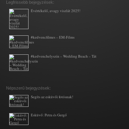
Legfrissebb bejegyzések:
Évértékelő, avagy viszlát 2025!
#kedvencfilmes – EM-Films
#kedvenchelyszín – Wedding Beach – Tát
Népszerű bejegyzések:
Segíts az esküvői fotósnak!
Esküvő: Petra és Gergő