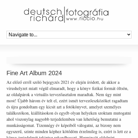
Fine Art Album 2024
Az előző erről szóló bejegyzés 2021 év elején íródott, de akkor a
vírushelyzet miatt végül elmaradt, hogy a könyv fizikai formát öltsön,
az oldalpárok a virtuális tervezőasztalon maradtak. Nem úgy mint
most! Újabb három év telt el, ezért ismét tervezőeszközöket ragadtam
és újra gondoltam egy kicsit azt a fotókönyvet, amelyet személyes
találkozókon, kiállításokon és egyéb olyan helyeken szoktam mutogatni
ahol viszonylag nagyobb terjedelemben van lehetőség bemutatni a
munkásságomat. Tizennégy év képeiből válogatni, az bizony nem
egyszerű, szinte minden képhez kötődöm érzelmileg is, ezért is lett ez a
könyv terjedelmét tekintve rekordhosszú. Harmincöt oldalpárt