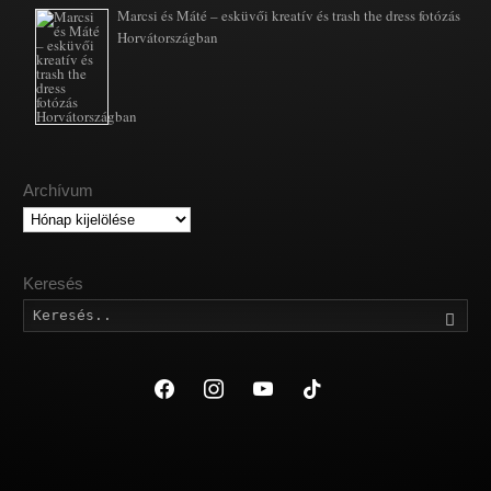
Marcsi és Máté – esküvői kreatív és trash the dress fotózás
Horvátországban
Archívum
Archívum
Keresés
Kere
facebook
instagram
youtube
tiktok