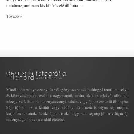
tartalmaz, ami nem kis kihívás elé állította …
Tovább »
Minél több menyasszonyt és vőlegényt szeretnék boldoggá tenni, mosolyt
és könnycseppeket csalni a nagymamák arcára, akik az esküvői albumot
nézegetve felismerik a menyasszonyi ruhába vagy éppen esküvői öltönybe
bújt ifjúban azt a kisfiút vagy kislányt akit nem is olyan rég még a
karjukon tartottak, és aki éppen csak, hogy nem tegnap jött a világra új
reménységet hozva a család életébe.