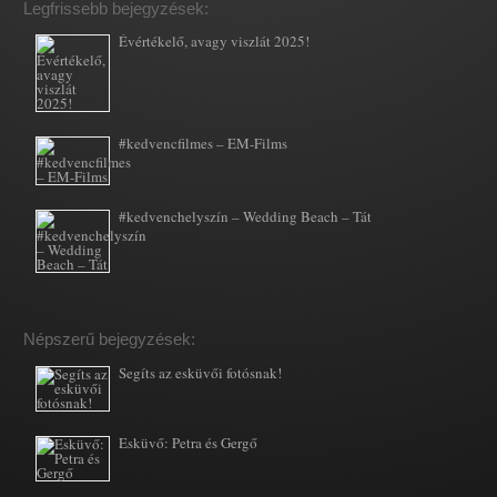
Legfrissebb bejegyzések:
Évértékelő, avagy viszlát 2025!
#kedvencfilmes – EM-Films
#kedvenchelyszín – Wedding Beach – Tát
Népszerű bejegyzések:
Segíts az esküvői fotósnak!
Esküvő: Petra és Gergő