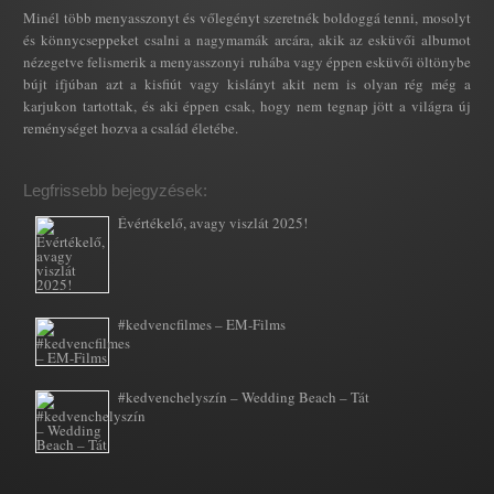
Minél több menyasszonyt és vőlegényt szeretnék boldoggá tenni, mosolyt
és könnycseppeket csalni a nagymamák arcára, akik az esküvői albumot
nézegetve felismerik a menyasszonyi ruhába vagy éppen esküvői öltönybe
bújt ifjúban azt a kisfiút vagy kislányt akit nem is olyan rég még a
karjukon tartottak, és aki éppen csak, hogy nem tegnap jött a világra új
reménységet hozva a család életébe.
Legfrissebb bejegyzések:
Évértékelő, avagy viszlát 2025!
#kedvencfilmes – EM-Films
#kedvenchelyszín – Wedding Beach – Tát