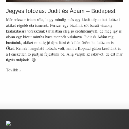
Jegyes fotózás: Judit és Ádám – Budapest
Már sokszor írtam róla, hogy mindig más egy kicsit olyanokat fotózni
akiket régebb óta ismerek. Persze, egy bizalmi, sőt baráti viszony
kialakítására törekszünk (általában elég jó eredménnyel), de még így is
olyan egy kicsit mintha haza mennék valahova. Judit és Ádám régi
barátaink, akiket mindig jó újra látni és külön öröm ha fotózom is
Őket. Remek hangulatú fotózás volt, amit a Kopaszi gáton kezdtünk és
a Feneketlen tó partján fejeztünk be. Alig várjuk az esküvőt, de ezt már
úgyis tudjátok! 😉
Tovább »