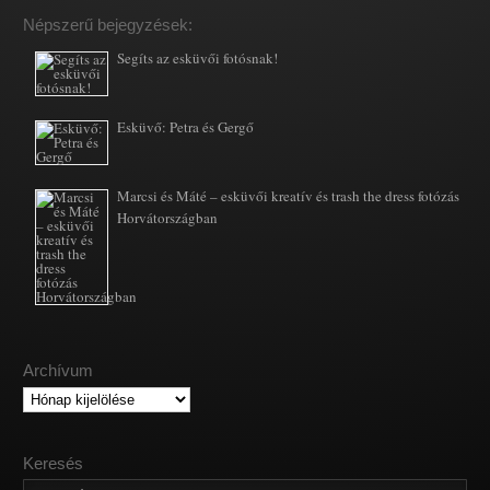
Népszerű bejegyzések:
Segíts az esküvői fotósnak!
Esküvő: Petra és Gergő
Marcsi és Máté – esküvői kreatív és trash the dress fotózás
Horvátországban
Archívum
Archívum
Keresés