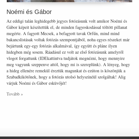
Noémi és Gábor
Az eddigi talán leghidegebb jegyes fotózásunk volt amikor Noémi és
Gábor képeit készítettük el, de minden fagyoskodással töltött pillanat
megérte. A fagyott Mecsek, a befagyott tavak Orfűn, mind mind
bakancslistásak voltak fotózás szempontjából, noha egyes részeket már
bejártunk egy-egy fotózás alkalmával, így együtt és pláne ilyen
hidegben még sosem. Ráadásul ez volt az első fotózásunk amelyről
vlogot forgattunk (IDEkattintva tudjátok megnézni, hogy mennyire
meg vagyunk szeppenve attól, hogy mi is szereplünk). A lényeg, hogy
a hideg ellenére remekül éreztük magunkat és ezúton is köszönjük a
Szabadkikötőnek, hogy a fotózás utolsó helyszínéül szolgáltak! Alig
várjuk Noémi és Gábor esküvőjét!
Tovább »