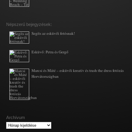
Népszerű bejegyzések:
Segíts az esküvői fotósnak!
Esküvő: Petra és Gergő
Marcsi és Máté – esküvői kreatív és trash the dress fotózás
Horvátországban
Archívum
Archívum