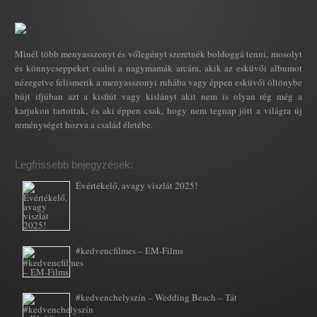
Minél több menyasszonyt és vőlegényt szeretnék boldoggá tenni, mosolyt
és könnycseppeket csalni a nagymamák arcára, akik az esküvői albumot
nézegetve felismerik a menyasszonyi ruhába vagy éppen esküvői öltönybe
bújt ifjúban azt a kisfiút vagy kislányt akit nem is olyan rég még a
karjukon tartottak, és aki éppen csak, hogy nem tegnap jött a világra új
reménységet hozva a család életébe.
Legfrissebb bejegyzések:
Évértékelő, avagy viszlát 2025!
#kedvencfilmes – EM-Films
#kedvenchelyszín – Wedding Beach – Tát