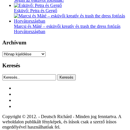
Segíts az esküvői fotósnak!
Esküvő: Petra és Gergő
Marcsi és Máté – esküvői kreatív és trash the dress fotózás
Horvátországban
Archívum
Archívum
Keresés
Keresés
facebook
instagram
youtube
tiktok
Copyright © 2012. - Deutsch Richárd - Minden jog fenntartva. A
weboldalon publikált fényképek, és írások csak a szerző írásos
engedélyével használhatóak fel.