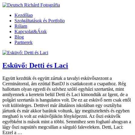
Kezdőlap
Szolgáltatások és Portfolio
Rólam
Kapcsolat&Árak
Blog
Partnerek
Esküvő: Detti és Laci
Együtt kezdtük és együtt zártuk a tavalyi esküvőszezont a
Cerminátorral, ám ezúttal BanDJ is csatlakozott a csapathoz. Rég
hallottam olyan egyedi és szívhez szóló egyházi szertartást, mint
amilyennek a keretein belül Detti és Laci kimondták az Igent, de a
polgári szertartás is hangulatos volt. De ez az esküvő nem csak ettől
volt különleges. Dettivel már általános iskolában egy osztályba
jártunk és már akkor barátok voltunk, így megtiszteltetés és egyben
megható is volt az esküvőjükön fényképezni. Az őszi esküvők
egyébként is mások mint a többi. Semmihez sem fogható ahogyan a
lágy őszi napsütés megcsillan a sárguló faleveleken. Detti, Laci:
Ezzel a …