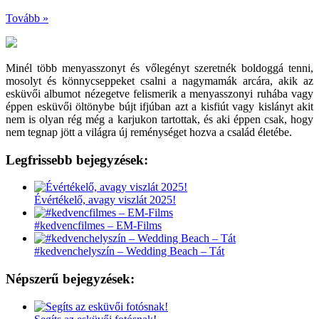
Tovább »
Minél több menyasszonyt és vőlegényt szeretnék boldoggá tenni,
mosolyt és könnycseppeket csalni a nagymamák arcára, akik az
esküvői albumot nézegetve felismerik a menyasszonyi ruhába vagy
éppen esküvői öltönybe bújt ifjúban azt a kisfiút vagy kislányt akit
nem is olyan rég még a karjukon tartottak, és aki éppen csak, hogy
nem tegnap jött a világra új reménységet hozva a család életébe.
Legfrissebb bejegyzések:
Évértékelő, avagy viszlát 2025!
#kedvencfilmes – EM-Films
#kedvenchelyszín – Wedding Beach – Tát
Népszerű bejegyzések: