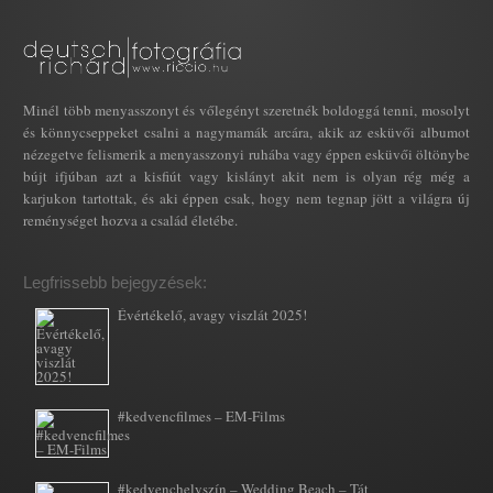
Minél több menyasszonyt és vőlegényt szeretnék boldoggá tenni, mosolyt
és könnycseppeket csalni a nagymamák arcára, akik az esküvői albumot
nézegetve felismerik a menyasszonyi ruhába vagy éppen esküvői öltönybe
bújt ifjúban azt a kisfiút vagy kislányt akit nem is olyan rég még a
karjukon tartottak, és aki éppen csak, hogy nem tegnap jött a világra új
reménységet hozva a család életébe.
Legfrissebb bejegyzések:
Évértékelő, avagy viszlát 2025!
#kedvencfilmes – EM-Films
#kedvenchelyszín – Wedding Beach – Tát