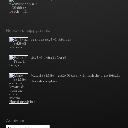
Népszerű bejegyzések:
Segíts az esküvői fotósnak!
Esküvő: Petra és Gergő
Marcsi és Máté – esküvői kreatív és trash the dress fotózás
Horvátországban
Archívum
Archívum