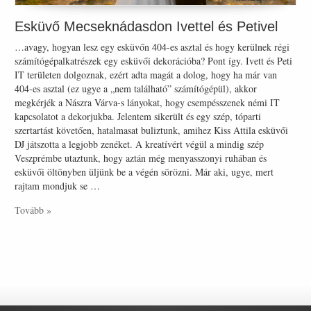
Esküvő Mecseknádasdon Ivettel és Petivel
…avagy, hogyan lesz egy esküvőn 404-es asztal és hogy kerülnek régi
számítógépalkatrészek egy esküvői dekorációba? Pont így. Ivett és Peti
IT területen dolgoznak, ezért adta magát a dolog, hogy ha már van
404-es asztal (ez ugye a „nem található” számítógépül), akkor
megkérjék a Nászra Várva-s lányokat, hogy csempésszenek némi IT
kapcsolatot a dekorjukba. Jelentem sikerült és egy szép, tóparti
szertartást követően, hatalmasat buliztunk, amihez Kiss Attila esküvői
DJ játszotta a legjobb zenéket. A kreatívért végül a mindig szép
Veszprémbe utaztunk, hogy aztán még menyasszonyi ruhában és
esküvői öltönyben üljünk be a végén sörözni. Már aki, ugye, mert
rajtam mondjuk se …
Tovább »