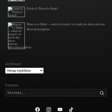
Esküvő: Petra és Gergő
Marcsi és Máté – esküvői kreatív és trash the dress fotózás
Horvátországban
Archívum
Archívum
Keresés
Kere
facebook
instagram
youtube
tiktok