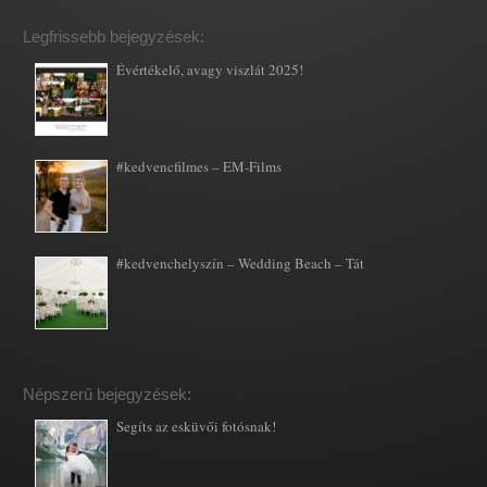
Legfrissebb bejegyzések:
Évértékelő, avagy viszlát 2025!
#kedvencfilmes – EM-Films
#kedvenchelyszín – Wedding Beach – Tát
Népszerű bejegyzések:
Segíts az esküvői fotósnak!