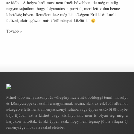
az időbe. A helyszínről most nem írnék bővebben, de még mindig
nagyon sajnálom, hogy folyamatosan pusztul, mert lett volna benne
lehetőség bőven. Remélem lesz még lehetőségem Erikát és Lacát
fotózni, akár egészen más körülmények között is!
Tovább »
Minél több menyasszonyt és vőlegényt szeretnék boldoggá tenni, mosolyt
és könnycseppeket csalni a nagymamák arcára, akik az esküvői albumot
nézegetve felismerik a menyasszonyi ruhába vagy éppen esküvői öltönybe
bújt ifjúban azt a kisfiút vagy kislányt akit nem is olyan rég még a
karjukon tartottak, és aki éppen csak, hogy nem tegnap jött a világra új
reménységet hozva a család életébe.