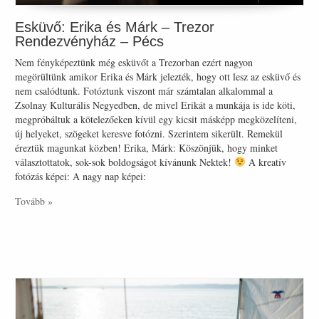
Esküvő: Erika és Márk – Trezor
Rendezvényház – Pécs
Nem fényképeztünk még esküvőt a Trezorban ezért nagyon
megörültünk amikor Erika és Márk jelezték, hogy ott lesz az esküvő és
nem csalódtunk. Fotóztunk viszont már számtalan alkalommal a
Zsolnay Kulturális Negyedben, de mivel Erikát a munkája is ide köti,
megpróbáltuk a kötelezőeken kívül egy kicsit másképp megközelíteni,
új helyeket, szögeket keresve fotózni. Szerintem sikerült. Remekül
éreztük magunkat közben! Erika, Márk: Köszönjük, hogy minket
választottatok, sok-sok boldogságot kívánunk Nektek!
A kreatív
fotózás képei: A nagy nap képei:
Tovább »