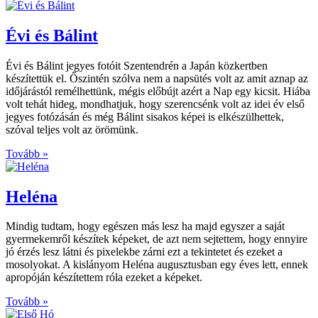
Évi és Bálint
Évi és Bálint jegyes fotóit Szentendrén a Japán közkertben
készítettük el. Őszintén szólva nem a napsütés volt az amit aznap az
időjárástól remélhettünk, mégis előbújt azért a Nap egy kicsit. Hiába
volt tehát hideg, mondhatjuk, hogy szerencsénk volt az idei év első
jegyes fotózásán és még Bálint sisakos képei is elkészülhettek,
szóval teljes volt az örömünk.
Tovább »
Heléna
Mindig tudtam, hogy egészen más lesz ha majd egyszer a saját
gyermekemről készítek képeket, de azt nem sejtettem, hogy ennyire
jó érzés lesz látni és pixelekbe zárni ezt a tekintetet és ezeket a
mosolyokat. A kislányom Heléna augusztusban egy éves lett, ennek
apropóján készítettem róla ezeket a képeket.
Tovább »