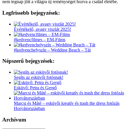
nem tegnap jött a világra új reménységet hozva a család életébe.
Legfrissebb bejegyzések:
Évértékelő, avagy viszlát 2025!
#kedvencfilmes – EM-Films
#kedvenchelyszín – Wedding Beach – Tát
Népszerű bejegyzések:
Segíts az esküvői fotósnak!
Esküvő: Petra és Gergő
Marcsi és Máté – esküvői kreatív és trash the dress fotózás
Horvátországban
Archívum