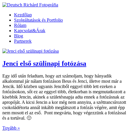
Kezdőlap
Szolgáltatások és Portfolio
Rólam
Kapcsolat&Árak
Blog
Partnerek
Jenci első szülinapi fotózása
Egy idő után feladtam, hogy azt számoljam, hogy hányadik
alkalommal jár nálam fotózáson Beus és Jenci, illetve most már a
Jencik. Idő közben ugyanis Jenciből eggyel több lett ezeken a
fotózásokon, sőt ez az eggyel több, életkorban is megmutatkozott a
kisebbik Jencin, akinek a születésnapja adta ennek a fotózásnak az
apropóját. A kicsi Jencin a kor még nem annyira, a széttrancsírozott
csokoládétorta annál inkább meglátszott a fotózás végére, amit épp
nem mosott el az eső. Pont megvárta, hogy végezzünk a fotózással
és a tortával. 🙂
Tovább »