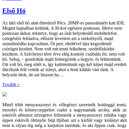
Első Hó
Az idei első hó alatt ébredező Pécs. 20MP-es panorámáért katt IDE.
Megint hajnalban keltünk, 4:30-kor egészen pontosan. Illetve nem
pontosan akkor, tekintve, hogy az órát helyettesítő mobiltelefon
csörgésére felriadva, először levertem azt a szekrényről, majd
szundimódba kapcsoltam. Öt perc elteltével újra kegyetlenül
csörögni kezdett. Nem volt mit tenni felkeltem, szedelőzködni
kezdtem. A Széchenyi térre érve elég komoly csalódás ért, nem volt
hó. Sebaj, – gondoltuk majd felmegyünk a hegyre, és felmentünk.
Ott volt hó, meg sötét is, így kattintottunk egy-két képet majd eredeti
úticélunk felé vettük az irányt, ahol a fenti kilátás várt ránk. A
helyszín titok, de azt hiszem ha …
Tovább »
Minél több menyasszonyt és vőlegényt szeretnék boldoggá tenni,
mosolyt és könnycseppeket csalni a nagymamák arcára, akik az
esküvői albumot nézegetve felismerik a menyasszonyi ruhába vagy
éppen esküvői öltönybe bújt ifjúban azt a kisfiút vagy kislányt akit
nem is olyan rég még a karjukon tartottak, és aki éppen csak, hogy