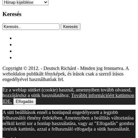
Archívum
Keresés
Keresés
facebook
instagram
youtube
tiktok
Copyright © 2012. - Deutsch Richárd - Minden jog fenntartva. A
weboldalon publikált fényképek, és írások csak a szerző írásos
engedélyével használhatóak fel.
Ez a weblap sütiket (cookie) használ, amennyiben tovább olvasod,
hozzájárulsz a sütik használatához.
További információért kattintson
IDE.
Elfogadás
A süti beállítások ennél a honlapnál engedélyezett a legjobb
felhasználói élmény érdekében. Amennyiben a beállítás változtatása
nélkül kerül sor a honlap használatára, vagy az "Elfogadás" gombra
történik kattintás, azzal a felhasználó elfogadja a sütik használatát.