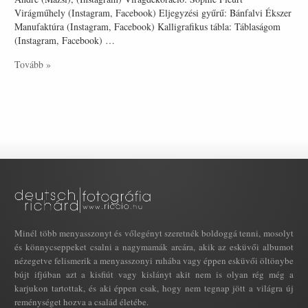
Virágműhely (Instagram, Facebook) Eljegyzési gyűrű: Bánfalvi Ékszer
Manufaktúra (Instagram, Facebook) Kalligrafikus tábla: Táblaságom
(Instagram, Facebook) …
Tovább »
Minél több menyasszonyt és vőlegényt szeretnék boldoggá tenni, mosolyt
és könnycseppeket csalni a nagymamák arcára, akik az esküvői albumot
nézegetve felismerik a menyasszonyi ruhába vagy éppen esküvői öltönybe
bújt ifjúban azt a kisfiút vagy kislányt akit nem is olyan rég még a
karjukon tartottak, és aki éppen csak, hogy nem tegnap jött a világra új
reménységet hozva a család életébe.