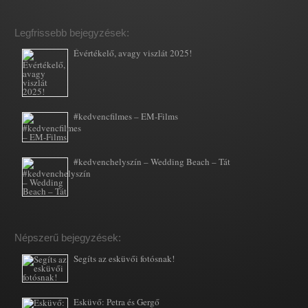
Legfrissebb bejegyzések:
Évértékelő, avagy viszlát 2025!
#kedvencfilmes – EM-Films
#kedvenchelyszín – Wedding Beach – Tát
Népszerű bejegyzések:
Segíts az esküvői fotósnak!
Esküvő: Petra és Gergő