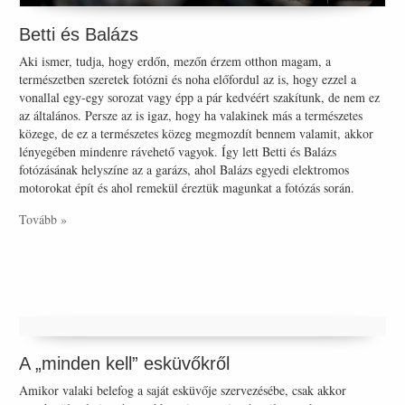
Betti és Balázs
Aki ismer, tudja, hogy erdőn, mezőn érzem otthon magam, a
természetben szeretek fotózni és noha előfordul az is, hogy ezzel a
vonallal egy-egy sorozat vagy épp a pár kedvéért szakítunk, de nem ez
az általános. Persze az is igaz, hogy ha valakinek más a természetes
közege, de ez a természetes közeg megmozdít bennem valamit, akkor
lényegében mindenre rávehető vagyok. Így lett Betti és Balázs
fotózásának helyszíne az a garázs, ahol Balázs egyedi elektromos
motorokat épít és ahol remekül éreztük magunkat a fotózás során.
Tovább »
A „minden kell” esküvőkről
Amikor valaki belefog a saját esküvője szervezésébe, csak akkor