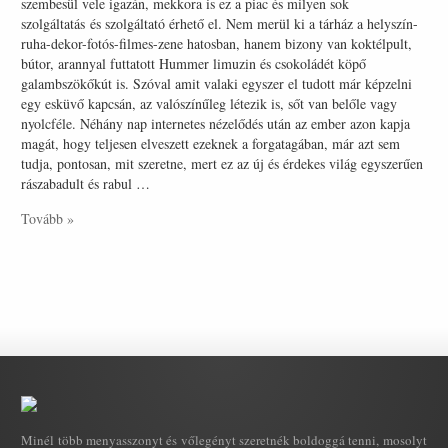
szembesül vele igazán, mekkora is ez a piac és milyen sok
szolgáltatás és szolgáltató érhető el. Nem merül ki a tárház a helyszín-
ruha-dekor-fotós-filmes-zene hatosban, hanem bizony van koktélpult,
bútor, arannyal futtatott Hummer limuzin és csokoládét köpő
galambszökőkút is. Szóval amit valaki egyszer el tudott már képzelni
egy esküvő kapcsán, az valószínűleg létezik is, sőt van belőle vagy
nyolcféle. Néhány nap internetes nézelődés után az ember azon kapja
magát, hogy teljesen elveszett ezeknek a forgatagában, már azt sem
tudja, pontosan, mit szeretne, mert ez az új és érdekes világ egyszerűen
rászabadult és rabul …
Tovább »
Minél több menyasszonyt és vőlegényt szeretnék boldoggá tenni, mosolyt