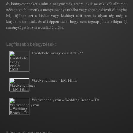
és könnycseppeket csalni a nagymamák arcára, akik az esküvői albumot
nézegetve felismerik a menyasszonyi ruhába vagy éppen esküvői öltönybe
bújt ifjúban azt a kisfiút vagy kislányt akit nem is olyan rég még a
karjukon tartottak, és aki éppen csak, hogy nem tegnap jött a világra új
reménységet hozva a család életébe.
Legfrissebb bejegyzések:
Évértékelő, avagy viszlát 2025!
#kedvencfilmes – EM-Films
#kedvenchelyszín – Wedding Beach – Tát
Népszerű bejegyzések: