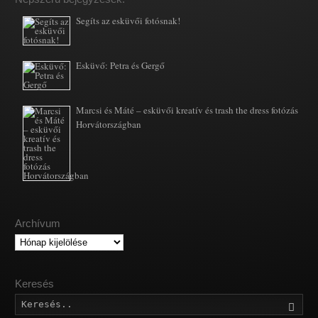
Segíts az esküvői fotósnak!
Esküvő: Petra és Gergő
Marcsi és Máté – esküvői kreatív és trash the dress fotózás
Horvátországban
Archívum
Archívum
Keresés
Kere