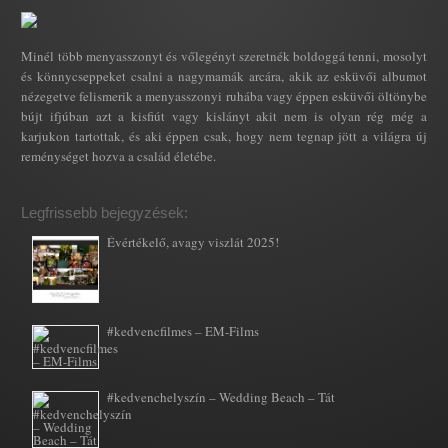
Minél több menyasszonyt és vőlegényt szeretnék boldoggá tenni, mosolyt
és könnycseppeket csalni a nagymamák arcára, akik az esküvői albumot
nézegetve felismerik a menyasszonyi ruhába vagy éppen esküvői öltönybe
bújt ifjúban azt a kisfiút vagy kislányt akit nem is olyan rég még a
karjukon tartottak, és aki éppen csak, hogy nem tegnap jött a világra új
reménységet hozva a család életébe.
Legfrissebb bejegyzések:
Évértékelő, avagy viszlát 2025!
#kedvencfilmes – EM-Films
#kedvenchelyszín – Wedding Beach – Tát