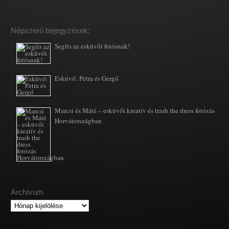
Népszerű bejegyzések:
Segíts az esküvői fotósnak!
Esküvő: Petra és Gergő
Marcsi és Máté – esküvői kreatív és trash the dress fotózás
Horvátországban
Archívum
Archívum