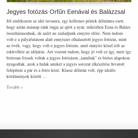
Jegyes fotózás Orfűn Eenával és Balázzsal
Jól emlékszem az idei tavaszra, egy kellemes péntek délutánra esett,
hogy aztán másnap ránk rúgja az ajtót a nyár, miközben Eena és Balázs
összeházasodnak, de azért ne szaladjunk ennyire előre. Nem tudom
volt-e a pályafutásom alatt ennyiszer elhalasztott jegyes fotózás, mint
az övék, vagy, hogy volt-e jegyes fotózás, amit ennyire közel tolt az
esküvőhöz az időjárás. Azt viszont tudom, hogy jó volt ez így, mert így
biztosan frissek voltak a jegyes fotózáson „tanultak” és biztos alapokon
nyugodtak, azok a hidak amiket a jegyes sorozat elkészítése hivatott
felépíteni a pár és a fotós közé. Klassz délután volt, épp ideális
körülmények között …
Tovább »