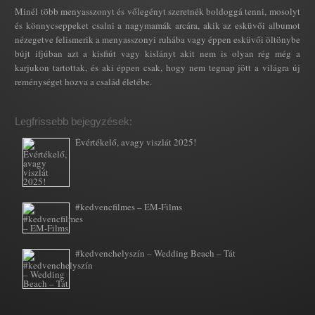
Minél több menyasszonyt és vőlegényt szeretnék boldoggá tenni, mosolyt
és könnycseppeket csalni a nagymamák arcára, akik az esküvői albumot
nézegetve felismerik a menyasszonyi ruhába vagy éppen esküvői öltönybe
bújt ifjúban azt a kisfiút vagy kislányt akit nem is olyan rég még a
karjukon tartottak, és aki éppen csak, hogy nem tegnap jött a világra új
reménységet hozva a család életébe.
Legfrissebb bejegyzések:
Évértékelő, avagy viszlát 2025!
#kedvencfilmes – EM-Films
#kedvenchelyszín – Wedding Beach – Tát