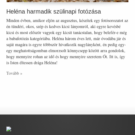
Heléna harmadik szülinapi fotózása
Minden évben, amikor eljön az augusztus, készítek egy fotósorozatot az
én tündéri, okos, szép és kedves kicsi lányomról, aki egyre kevésbé
kicsi és most először vagyok egy kicsit tanácstalan, hogy belefér-e még
a babafotózás kategóriába. Heléna három éves lett, már óvodába jár és
saját magára is egyre többször hivatkozik nagylányként, én pedig egy-
egy meghatottságomban elmorzsolt könnycsepp között arra gondolok,
hogy mennyire rohan az idő és hogy mennyire szeretem Őt. Itt is, így
is Isten éltessen drága Heléna!
Tovább »