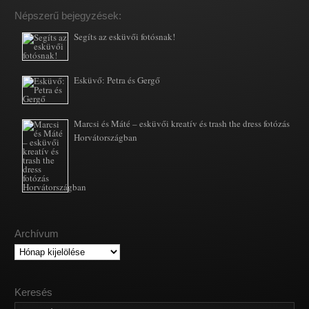
Népszerű bejegyzések:
Segíts az esküvői fotósnak!
Esküvő: Petra és Gergő
Marcsi és Máté – esküvői kreatív és trash the dress fotózás
Horvátországban
Archívum
Archívum
Keresés