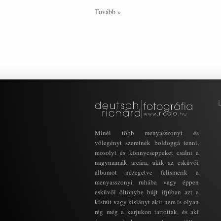
Tovább »
Minél több menyasszonyt és
vőlegényt szeretnék boldoggá tenni,
mosolyt és könnycseppeket csalni a
nagymamák arcára, akik az esküvői
albumot nézegetve felismerik a
menyasszonyi ruhába vagy éppen
esküvői öltönybe bújt ifjúban azt a
kisfiút vagy kislányt akit nem is olyan
rég még a karjukon tartottak, és aki