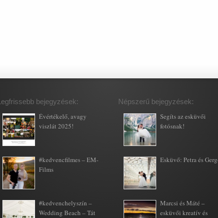
Legfrissebb bejegyzések:
Népszerű bejegyzések:
Évértékelő, avagy
Segíts az esküvői
viszlát 2025!
fotósnak!
#kedvencfilmes – EM-
Esküvő: Petra és Ger
Films
#kedvenchelyszín –
Marcsi és Máté –
Wedding Beach – Tát
esküvői kreatív és