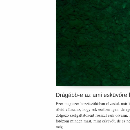
Drágább-e az ami esküvőre k
Ezer meg ezer hozzászólásban olvastuk már k
rövid válasz az, hogy sok esetben igen, de e
dolgozó szolgáltatóként rosszul esik olvasn
fotózom minden mást, mint esküvőt, de ez ne
még …