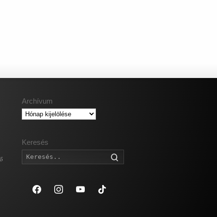
Archívum
Archívum
Keresés
Keresés
gő
facebook
instagram
youtube
tiktok