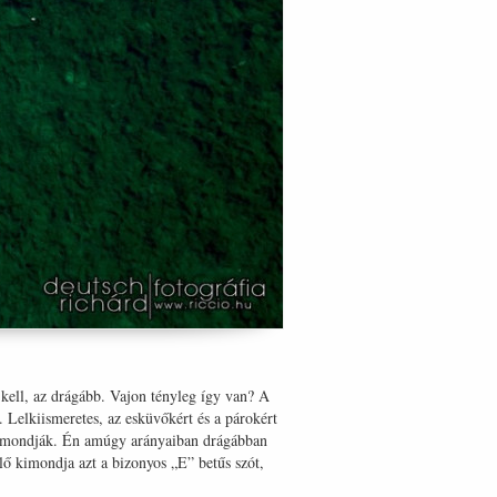
kell, az drágább. Vajon tényleg így van? A
Lelkiismeretes, az esküvőkért és a párokért
rám mondják. Én amúgy arányaiban drágábban
ő kimondja azt a bizonyos „E” betűs szót,