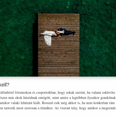
ell?
ülönböző fórumokon és csoportokban, hogy sokak szerint, ha valami esküvőre 
gészen más okok húzódnak emögött, mint amire a legtöbben ilyenkor gondolnak. 
i, amikor valaki lehúzást kiált. Rosszul esik még akkor is, ha nem konkrétan 
m tartozik most szorosan a témához. Az viszont tény, hogy amikor a megrendel