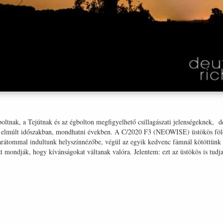
oltnak, a Tejútnak és az égbolton megfigyelhető csillagászati jelenségeknek, d
 az elmúlt időszakban, mondhatni években. A C/2020 F3 (NEOWISE) üstökös föl
arátommal indultunk helyszínnézőbe, végül az egyik kedvenc fámnál kötöttünk k
zt mondják, hogy kívánságokat váltanak valóra. Jelentem: ezt az üstökös is tudj