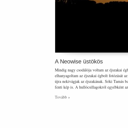
A Neowise üstökös
Mindig nagy csodálója voltam az éjszakai égb
elhanyagoltam az éjszakai égbolt fotózását
újra nekivágjak az éjszakának. Sóki Tamás b
fenti kép is. A hullócsillagokról egyébként a
Tovább »