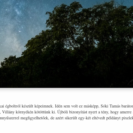
akai égboltról készült képeimnek. Idén sem volt ez másképp, Sóki Tamás baráto
, Villány környékén kötöttünk ki. Újbóli bizonyítást nyert a tény, hogy amerre
nyűszerrel megfigyelhetőek, de azért sikerült egy-két eltévedt példányt pixele