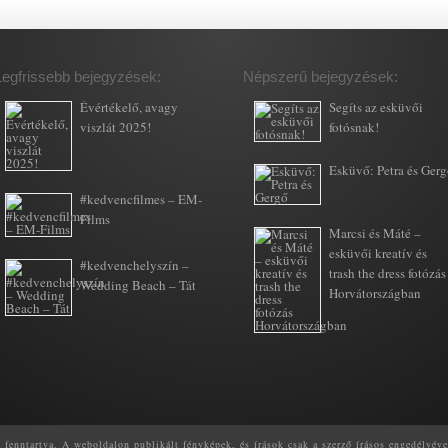
Legfrissebb bejegyzések:
Népszerű bejegyzések:
Évértékelő, avagy
Segíts az esküvői
viszlát 2025!
fotósnak!
Esküvő: Petra és Ger
#kedvencfilmes – EM-
Films
Marcsi és Máté –
esküvői kreatív és
#kedvenchelyszín –
trash the dress fotózás
Wedding Beach – Tát
Horvátországban
enntartva. A weboldalon publikált fényképek, és írások csak a szerző írásos engedélyéve