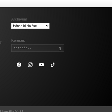
Archívum
Archívum
Keresés
gő
Keresés
facebook
instagram
youtube
tiktok
l használhatóak fel.