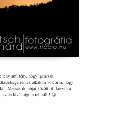
e tény ami tény, hogy igencsak
dközelsége remek alkalom volt arra, hogy
i a Mecsek dombjai között, itt készült a
a, az én kívánságom teljesült! 😉