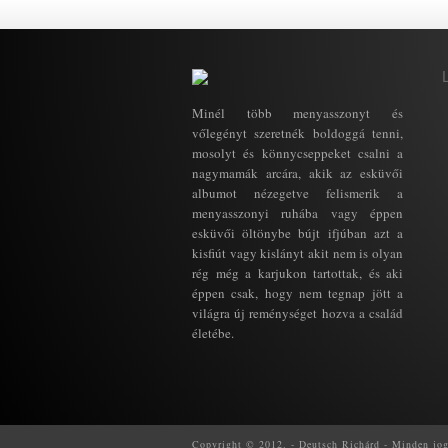
Minél több menyasszonyt és
vőlegényt szeretnék boldoggá tenni,
mosolyt és könnycseppeket csalni a
nagymamák arcára, akik az esküvői
albumot nézegetve felismerik a
menyasszonyi ruhába vagy éppen
esküvői öltönybe bújt ifjúban azt a
kisfiút vagy kislányt akit nem is olyan
rég még a karjukon tartottak, és aki
éppen csak, hogy nem tegnap jött a
világra új reménységet hozva a család
életébe.
Copyright © 2012. - Deutsch Richárd - Minden jog f