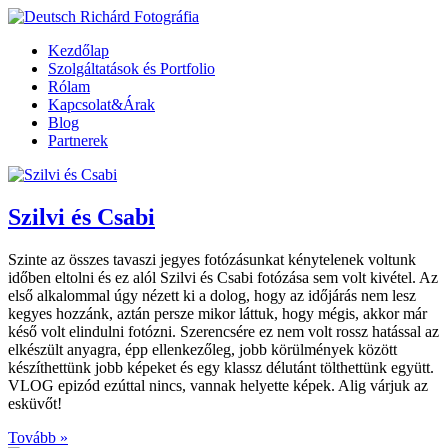
Kezdőlap
Szolgáltatások és Portfolio
Rólam
Kapcsolat&Árak
Blog
Partnerek
Szilvi és Csabi
Szinte az összes tavaszi jegyes fotózásunkat kénytelenek voltunk
időben eltolni és ez alól Szilvi és Csabi fotózása sem volt kivétel. Az
első alkalommal úgy nézett ki a dolog, hogy az időjárás nem lesz
kegyes hozzánk, aztán persze mikor láttuk, hogy mégis, akkor már
késő volt elindulni fotózni. Szerencsére ez nem volt rossz hatással az
elkészült anyagra, épp ellenkezőleg, jobb körülmények között
készíthettünk jobb képeket és egy klassz délutánt tölthettünk együtt.
VLOG epizód ezúttal nincs, vannak helyette képek. Alig várjuk az
esküvőt!
Tovább »