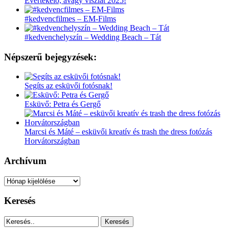
Évértékelő, avagy viszlát 2025!
#kedvencfilmes – EM-Films
#kedvenchelyszín – Wedding Beach – Tát
Népszerű bejegyzések:
Segíts az esküvői fotósnak!
Esküvő: Petra és Gergő
Marcsi és Máté – esküvői kreatív és trash the dress fotózás
Horvátországban
Archívum
Archívum
Keresés
Keresés