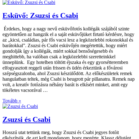
Esküvő: Zsuzsi és Csabi
Érdekes, hogy a nagy nevű esküvőfotós kollégák szájából szinte
egyöntetűen az hangzik el a saját esküvőjüket firtató kérdésre, hogy
az „kicsi, családias, pár fős vacsi lesz a legközelebbi rokonokkal és
barátokkal”. Zsuzsi és Csabi esküvőjén megértettük, hogy miért
gondolják így a kollégák, miért sokkal bensőségesebb és
meghittebb, ha valóban csak a legközelebbi szeretteinkkel
ünneplünk. Egy hotelben töltött éjszaka és egy gyorsétteremben
elfogyasztott reggeli után frissen és üdén érkeztünk a fővárosi
szépségszalonba, ahol Zsuzsi készülődött. Az előkészületek remek
hangulatban teltek, még Csabi is beugrott pár pillanatra. Remek nap
volt, a kreatív fotózásra néhány barát is elkísért minket, amit egy
tökéletes vacsorával …
Tovább »
Zsuzsi és Csabi
Hosszú utat tettünk meg, hogy Zsuzsi és Csabi jegyes fotóit
elkészítsük, de azt kell mondanom, hogy megérte. Klassz délutánt