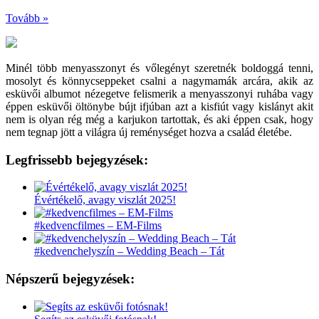
Tovább »
Minél több menyasszonyt és vőlegényt szeretnék boldoggá tenni,
mosolyt és könnycseppeket csalni a nagymamák arcára, akik az
esküvői albumot nézegetve felismerik a menyasszonyi ruhába vagy
éppen esküvői öltönybe bújt ifjúban azt a kisfiút vagy kislányt akit
nem is olyan rég még a karjukon tartottak, és aki éppen csak, hogy
nem tegnap jött a világra új reménységet hozva a család életébe.
Legfrissebb bejegyzések:
Évértékelő, avagy viszlát 2025!
#kedvencfilmes – EM-Films
#kedvenchelyszín – Wedding Beach – Tát
Népszerű bejegyzések: