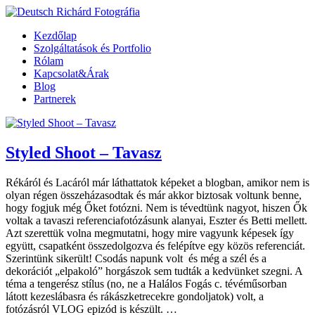
Kezdőlap
Szolgáltatások és Portfolio
Rólam
Kapcsolat&Árak
Blog
Partnerek
Styled Shoot – Tavasz
Rékáról és Lacáról már láthattatok képeket a blogban, amikor nem is
olyan régen összeházasodtak és már akkor biztosak voltunk benne,
hogy fogjuk még Őket fotózni. Nem is tévedtünk nagyot, hiszen Ők
voltak a tavaszi referenciafotózásunk alanyai, Eszter és Betti mellett.
Azt szerettük volna megmutatni, hogy mire vagyunk képesek így
együtt, csapatként összedolgozva és felépítve egy közös referenciát.
Szerintünk sikerült! Csodás napunk volt és még a szél és a
dekorációt „elpakoló” horgászok sem tudták a kedvünket szegni. A
téma a tengerész stílus (no, ne a Halálos Fogás c. tévéműsorban
látott kezeslábasra és rákászketrecekre gondoljatok) volt, a
fotózásról VLOG epizód is készült. …