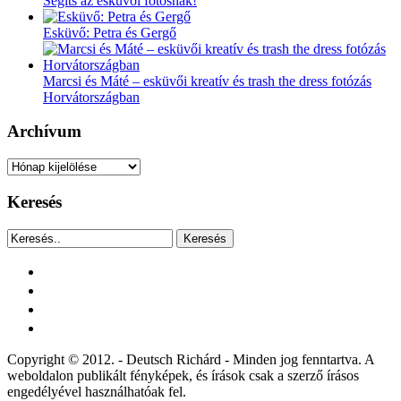
Segíts az esküvői fotósnak!
Esküvő: Petra és Gergő
Marcsi és Máté – esküvői kreatív és trash the dress fotózás
Horvátországban
Archívum
Archívum
Keresés
Keresés
facebook
instagram
youtube
tiktok
Copyright © 2012. - Deutsch Richárd - Minden jog fenntartva. A
weboldalon publikált fényképek, és írások csak a szerző írásos
engedélyével használhatóak fel.