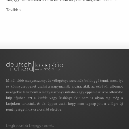
Tovább »
Minél több menyasszonyt és vőlegényt szeretnék boldoggá tenni, mosolyt
és könnycseppeket csalni a nagymamák arcára, akik az esküvői albumot
nézegetve felismerik a menyasszonyi ruhába vagy éppen esküvői öltönybe
bújt ifjúban azt a kisfiút vagy kislányt akit nem is olyan rég még a
karjukon tartottak, és aki éppen csak, hogy nem tegnap jött a világra új
reménységet hozva a család életébe.
Legfrissebb bejegyzések: