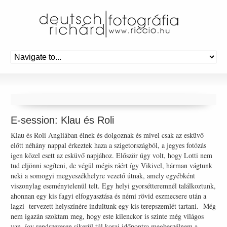
E-session: Klau és Roli
Klau és Roli Angliában élnek és dolgoznak és mivel csak az esküvő
előtt néhány nappal érkeztek haza a szigetországból, a jegyes fotózás
igen közel esett az esküvő napjához. Először úgy volt, hogy Lotti nem
tud eljönni segíteni, de végül mégis ráért így Vikivel, hárman vágtunk
neki a somogyi megyeszékhelyre vezető útnak, amely egyébként
viszonylag eseménytelenül telt. Egy helyi gyorsétteremnél találkoztunk,
ahonnan egy kis fagyi elfogyasztása és némi rövid eszmecsere után a
lagzi tervezett helyszínére indultunk egy kis terepszemlét tartani. Még
nem igazán szoktam meg, hogy este kilenckor is szinte még világos
van, így rendszeresen sikerül túl korai időpontra megbeszélnem a …