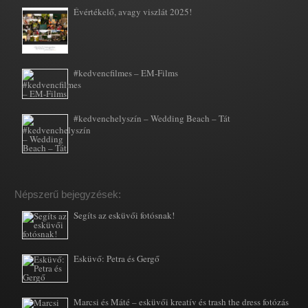
Évértékelő, avagy viszlát 2025!
#kedvencfilmes – EM-Films
#kedvenchelyszín – Wedding Beach – Tát
Népszerű bejegyzések:
Segíts az esküvői fotósnak!
Esküvő: Petra és Gergő
Marcsi és Máté – esküvői kreatív és trash the dress fotózás