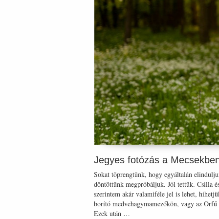
Jegyes fotózás a Mecsekben 
Sokat töprengtünk, hogy egyáltalán elindulju
döntöttünk megpróbáljuk. Jól tettük. Csilla 
szerintem akár valamiféle jel is lehet, hihet
borító medvehagymamezőkön, vagy az Orfű és 
Ezek után …