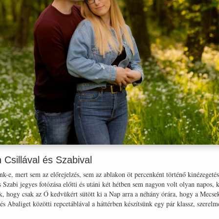
Csillával és Szabival
nk-e, mert sem az előrejelzés, sem az ablakon öt percenként történő kinézegetés
és Szabi jegyes fotózása előtti és utáni két hétben sem nagyon volt olyan napos
jük, hogy csak az Ő kedvükért sütött ki a Nap arra a néhány órára, hogy a Mecsek
Abaliget közötti repcetáblával a háttérben készítsünk egy pár klassz, szerelm