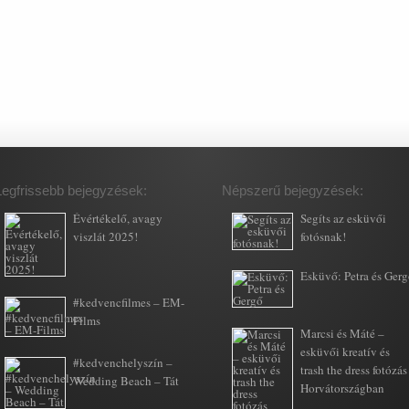
Legfrissebb bejegyzések:
Népszerű bejegyzések:
Évértékelő, avagy
Segíts az esküvői
viszlát 2025!
fotósnak!
Esküvő: Petra és Ger
#kedvencfilmes – EM-
Films
Marcsi és Máté –
esküvői kreatív és
#kedvenchelyszín –
trash the dress fotózás
Wedding Beach – Tát
Horvátországban