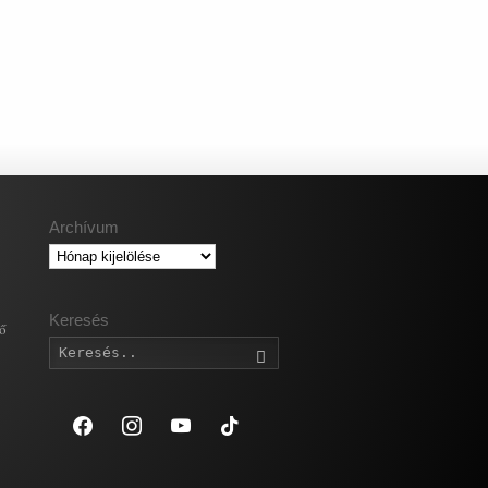
Archívum
Archívum
Keresés
gő
Keresés
facebook
instagram
youtube
tiktok