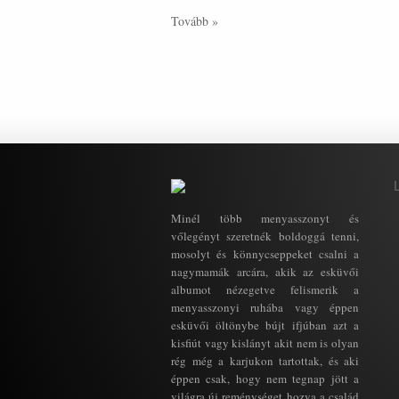
Tovább »
Minél több menyasszonyt és
vőlegényt szeretnék boldoggá tenni,
mosolyt és könnycseppeket csalni a
nagymamák arcára, akik az esküvői
albumot nézegetve felismerik a
menyasszonyi ruhába vagy éppen
esküvői öltönybe bújt ifjúban azt a
kisfiút vagy kislányt akit nem is olyan
rég még a karjukon tartottak, és aki
éppen csak, hogy nem tegnap jött a
világra új reménységet hozva a család