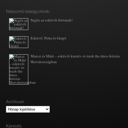
Népszerű bejegyzések:
Segíts az esküvői fotósnak!
Esküvő: Petra és Gergő
Marcsi és Máté – esküvői kreatív és trash the dress fotózás
Horvátországban
Archívum
Archívum
Keresés