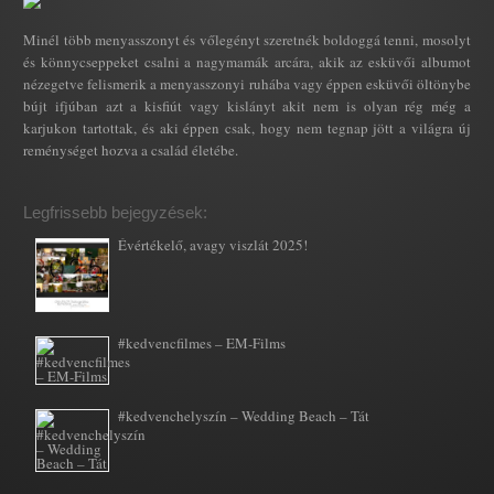
Minél több menyasszonyt és vőlegényt szeretnék boldoggá tenni, mosolyt
és könnycseppeket csalni a nagymamák arcára, akik az esküvői albumot
nézegetve felismerik a menyasszonyi ruhába vagy éppen esküvői öltönybe
bújt ifjúban azt a kisfiút vagy kislányt akit nem is olyan rég még a
karjukon tartottak, és aki éppen csak, hogy nem tegnap jött a világra új
reménységet hozva a család életébe.
Legfrissebb bejegyzések:
Évértékelő, avagy viszlát 2025!
#kedvencfilmes – EM-Films
#kedvenchelyszín – Wedding Beach – Tát