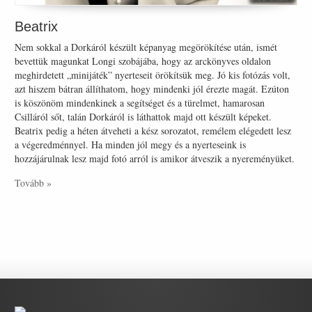
Beatrix
Nem sokkal a Dorkáról készült képanyag megörökítése után, ismét
bevettük magunkat Longi szobájába, hogy az arckönyves oldalon
meghirdetett „minijáték” nyerteseit örökítsük meg. Jó kis fotózás volt,
azt hiszem bátran állíthatom, hogy mindenki jól érezte magát. Ezúton
is köszönöm mindenkinek a segítséget és a türelmet, hamarosan
Csilláról sőt, talán Dorkáról is láthattok majd ott készült képeket.
Beatrix pedig a héten átveheti a kész sorozatot, remélem elégedett lesz
a végeredménnyel. Ha minden jól megy és a nyerteseink is
hozzájárulnak lesz majd fotó arról is amikor átveszik a nyereményüket.
Tovább »