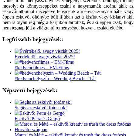
Minél több menyasszonyt és vőlegényt szeretnék boldoggá tenni,
mosolyt és könnycseppeket csalni a nagymamák arcára, akik az
esküvői albumot nézegetve felismerik a menyasszonyi ruhába vagy
éppen esküvői öltönybe bújt ifjúban azt a kisfiút vagy kislányt akit
nem is olyan rég még a karjukon tartottak, és aki éppen csak, hogy
nem tegnap jött a világra új reménységet hozva a család életébe.
Legfrissebb bejegyzések:
Évértékelő, avagy viszlát 2025!
#kedvencfilmes – EM-Films
#kedvenchelyszín – Wedding Beach – Tát
Népszerű bejegyzések:
Segíts az esküvői fotósnak!
Esküvő: Petra és Gergő
Marcsi és Máté – esküvői kreatív és trash the dress fotózás