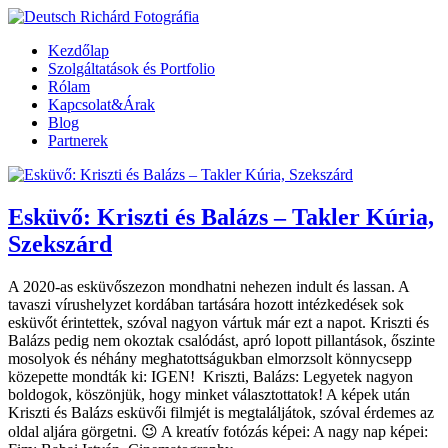
Kezdőlap
Szolgáltatások és Portfolio
Rólam
Kapcsolat&Árak
Blog
Partnerek
Esküvő: Kriszti és Balázs – Takler Kúria,
Szekszárd
A 2020-as esküvőszezon mondhatni nehezen indult és lassan. A
tavaszi vírushelyzet kordában tartására hozott intézkedések sok
esküvőt érintettek, szóval nagyon vártuk már ezt a napot. Kriszti és
Balázs pedig nem okoztak csalódást, apró lopott pillantások, őszinte
mosolyok és néhány meghatottságukban elmorzsolt könnycsepp
közepette mondták ki: IGEN! Kriszti, Balázs: Legyetek nagyon
boldogok, köszönjük, hogy minket választottatok! A képek után
Kriszti és Balázs esküvői filmjét is megtaláljátok, szóval érdemes az
oldal aljára görgetni. 😉 A kreatív fotózás képei: A nagy nap képei: