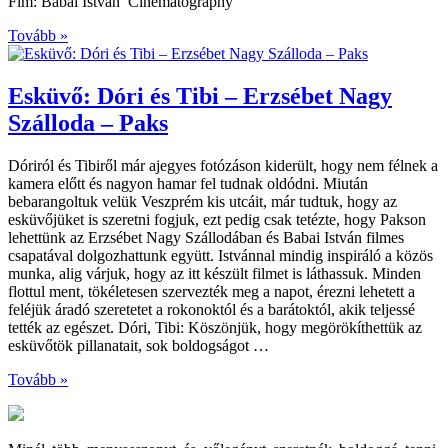
Fim: Babai István Cinematography
Tovább »
Esküvő: Dóri és Tibi – Erzsébet Nagy
Szálloda – Paks
Dóriról és Tibiről már ajegyes fotózáson kiderült, hogy nem félnek a
kamera előtt és nagyon hamar fel tudnak oldódni. Miután
bebarangoltuk velük Veszprém kis utcáit, már tudtuk, hogy az
esküvőjüket is szeretni fogjuk, ezt pedig csak tetézte, hogy Pakson
lehettünk az Erzsébet Nagy Szállodában és Babai István filmes
csapatával dolgozhattunk együtt. Istvánnal mindig inspiráló a közös
munka, alig várjuk, hogy az itt készült filmet is láthassuk. Minden
flottul ment, tökéletesen szervezték meg a napot, érezni lehetett a
feléjük áradó szeretetet a rokonoktól és a barátoktól, akik teljessé
tették az egészet. Dóri, Tibi: Köszönjük, hogy megörökíthettük az
esküvőtök pillanatait, sok boldogságot …
Tovább »