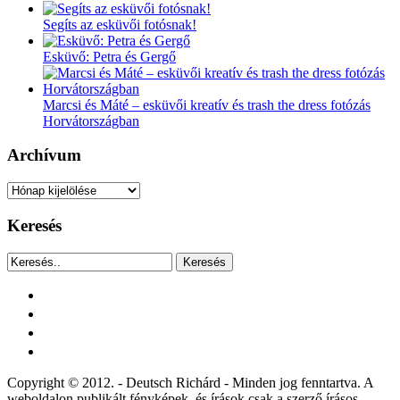
Segíts az esküvői fotósnak!
Esküvő: Petra és Gergő
Marcsi és Máté – esküvői kreatív és trash the dress fotózás
Horvátországban
Archívum
Archívum
Keresés
Keresés
facebook
instagram
youtube
tiktok
Copyright © 2012. - Deutsch Richárd - Minden jog fenntartva. A
weboldalon publikált fényképek, és írások csak a szerző írásos