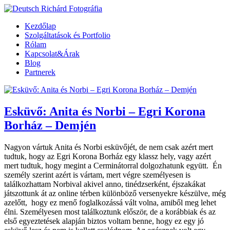
Kezdőlap
Szolgáltatások és Portfolio
Rólam
Kapcsolat&Árak
Blog
Partnerek
Esküvő: Anita és Norbi – Egri Korona
Borház – Demjén
Nagyon vártuk Anita és Norbi esküvőjét, de nem csak azért mert
tudtuk, hogy az Egri Korona Borház egy klassz hely, vagy azért
mert tudtuk, hogy megint a Cerminátorral dolgozhatunk együtt. Én
személy szerint azért is vártam, mert végre személyesen is
találkozhattam Norbival akivel anno, tinédzserként, éjszakákat
játszottunk át az online térben különböző versenyekre készülve, még
azelőtt, hogy ez menő foglalkozássá vált volna, amiből meg lehet
élni. Személyesen most találkoztunk először, de a korábbiak és az
első egyeztetések alapján biztos voltam benne, hogy ez egy jó