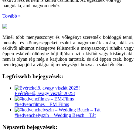
esküvő lesz és nem is kellett csalódnom. Az egésznek volt egy
hangulata, amit nagyon nehéz …
Tovább »
Minél több menyasszonyt és vőlegényt szeretnék boldoggá tenni,
mosolyt és könnycseppeket csalni a nagymamák arcára, akik az
esküvői albumot nézegetve felismerik a menyasszonyi ruhába vagy
éppen esküvői öltönybe bújt ifjúban azt a kisfiút vagy kislányt akit
nem is olyan rég még a karjukon tartottak, és aki éppen csak, hogy
nem tegnap jött a világra új reménységet hozva a család életébe.
Legfrissebb bejegyzések:
Évértékelő, avagy viszlát 2025!
#kedvencfilmes – EM-Films
#kedvenchelyszín – Wedding Beach – Tát
Népszerű bejegyzések: