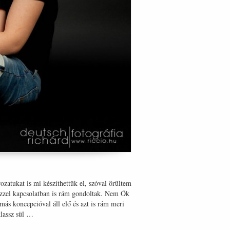
ozatukat is mi készíthettük el, szóval örültem
ezzel kapcsolatban is rám gondoltak. Nem Ők
más koncepcióval áll elő és azt is rám meri
klassz sül …