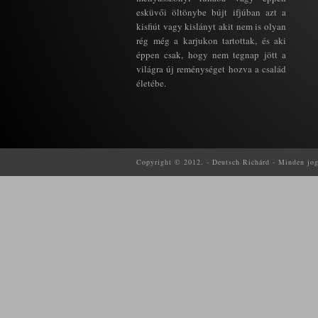
esküvői öltönybe bújt ifjúban azt a
kisfiút vagy kislányt akit nem is olyan
rég még a karjukon tartottak, és aki
éppen csak, hogy nem tegnap jött a
világra új reménységet hozva a család
életébe.
Copyright © 2012. - Deutsch Richárd - Minden jog f