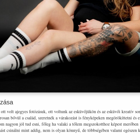
ózása
tt volt ajegyes fotózásuk, ott voltunk az esküvőjükön és az esküvői kreatív sor
osan bővül a család, szeretnék a várakozást is fényképeken megörökíttetni és 
alom nagyon jól tud esni, főleg ha valaki a tőlem megszokotthoz képest merőben 
mást csinálni mint addig, nem is olyan könnyű, de többségében valami egészen 