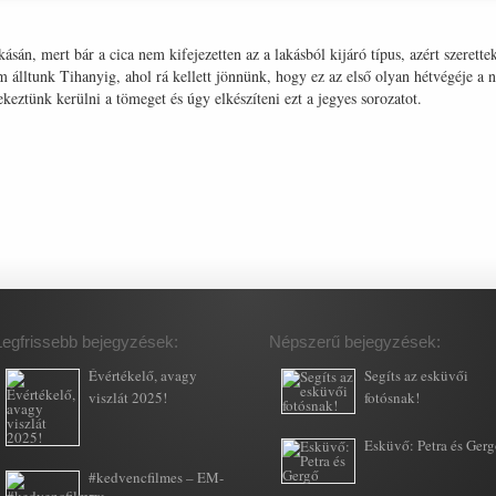
án, mert bár a cica nem kifejezetten az a lakásból kijáró típus, azért szerette
m álltunk Tihanyig, ahol rá kellett jönnünk, hogy ez az első olyan hétvégéje
eztünk kerülni a tömeget és úgy elkészíteni ezt a jegyes sorozatot.
Legfrissebb bejegyzések:
Népszerű bejegyzések:
Évértékelő, avagy
Segíts az esküvői
viszlát 2025!
fotósnak!
Esküvő: Petra és Ger
#kedvencfilmes – EM-