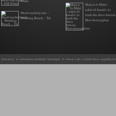
Films
Marcsi és Máté –
esküvői kreatív és
#kedvenchelyszín –
trash the dress fotózás
Wedding Beach – Tát
Horvátországban
enntartva. A weboldalon publikált fényképek, és írások csak a szerző írásos engedélyéve