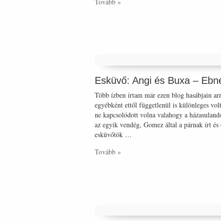
Tovább »
Esküvő: Angi és Buxa – Ebn
Több ízben írtam már ezen blog hasábjain arr
egyébként ettől függetlenül is különleges vo
ne kapcsolódott volna valahogy a házasuland
az egyik vendég, Gomez által a párnak írt és
esküvőtök …
Tovább »