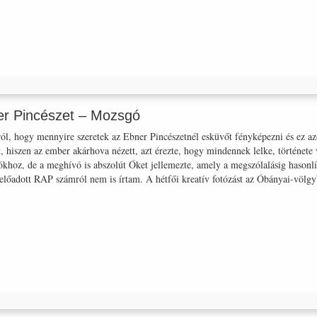
er Pincészet – Mozsgó
ól, hogy mennyire szeretek az Ebner Pincészetnél esküvőt fényképezni és ez az
lt, hiszen az ember akárhova nézett, azt érezte, hogy mindennek lelke, történet
ókhoz, de a meghívó is abszolút Őket jellemezte, amely a megszólalásig hasonl
 előadott RAP számról nem is írtam. A hétfői kreatív fotózást az Óbányai-völg