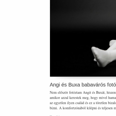
Angi és Buxa babavárós fot
Nem először fotóztam Angit és Buxát, hiszen o
amikor azzal kerestek meg, hogy mivel hamar
az egyetlen ilyen család és ez a töretlen biz
bízni. A komfortzónából kilépni és teljesen 