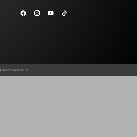
facebook
instagram
youtube
tiktok
l használhatóak fel.