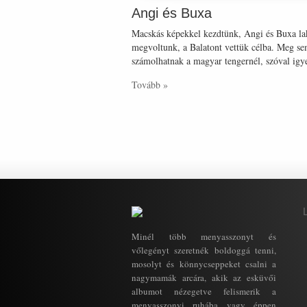
Angi és Buxa
Macskás képekkel kezdtünk, Angi és Buxa lakás
megvoltunk, a Balatont vettük célba. Meg se
számolhatnak a magyar tengernél, szóval igyek
Tovább »
Minél több menyasszonyt és
vőlegényt szeretnék boldoggá tenni,
mosolyt és könnycseppeket csalni a
nagymamák arcára, akik az esküvői
albumot nézegetve felismerik a
menyasszonyi ruhába vagy éppen