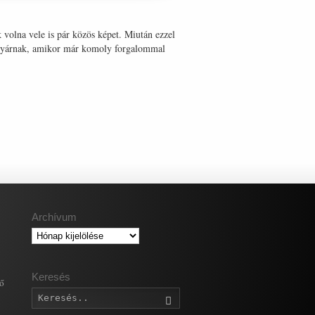
k volna vele is pár közös képet. Miután ezzel
 a nyárnak, amikor már komoly forgalommal
Archívum
Archívum
Keresés
gő
Keresés