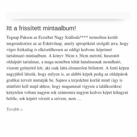
Itt a frissített mintaalbum!
Tegnap Pakson az Erzsébet Nagy Szálloda**** termeiben került
megrendezésre az az Esküvőnap, amely apropóként szolgált arra, hogy
végre fizikailag is elkészülhessen az eddigi kedvenc képeimet
tartalmazó mintaalbum. A könyv 30cm x 30cm méretű, huszonöt
oldalpárt tartalmaz, a maga nemében tehát hatalmasnak mondható,
viszont gyönyörű lett, aki csak látta elismerően bólintott. A fenti képen
nagyjából látszik, hogy milyen is, az alábbi képek pedig az oldalpárok
grafikai terveit mutatják be. Sajnos a terjedelmi korlát miatt (így is
utánfutó kell majd ahhoz, hogy magammal vigyem a találkozókra)
kénytelen voltam nagyon sok számomra nagyon kedves képet kihagyni
belőle, sok képért vérzett a szívem, nem …
Tovább »