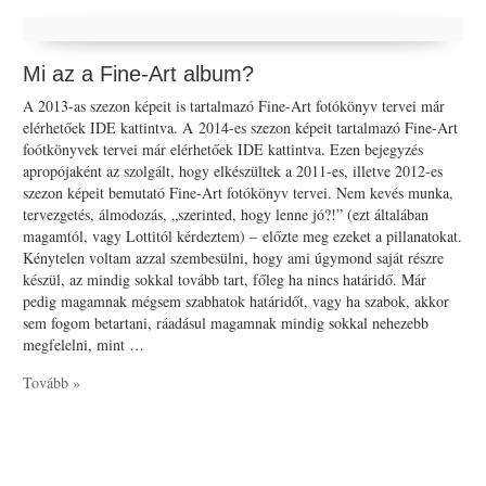
Mi az a Fine-Art album?
A 2013-as szezon képeit is tartalmazó Fine-Art fotókönyv tervei már
elérhetőek IDE kattintva. A 2014-es szezon képeit tartalmazó Fine-Art
foótkönyvek tervei már elérhetőek IDE kattintva. Ezen bejegyzés
apropójaként az szolgált, hogy elkészültek a 2011-es, illetve 2012-es
szezon képeit bemutató Fine-Art fotókönyv tervei. Nem kevés munka,
tervezgetés, álmodozás, „szerinted, hogy lenne jó?!” (ezt általában
magamtól, vagy Lottitól kérdeztem) – előzte meg ezeket a pillanatokat.
Kénytelen voltam azzal szembesülni, hogy ami úgymond saját részre
készül, az mindig sokkal tovább tart, főleg ha nincs határidő. Már
pedig magamnak mégsem szabhatok határidőt, vagy ha szabok, akkor
sem fogom betartani, ráadásul magamnak mindig sokkal nehezebb
megfelelni, mint …
Tovább »