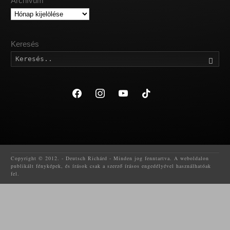
Archívum
Archívum
Keresés
Kere
facebook
instagram
youtube
tiktok
Copyright © 2012. - Deutsch Richárd - Minden jog fenntartva. A weboldalon
publikált fényképek, és írások csak a szerző írásos engedélyével használhatóak
fel.