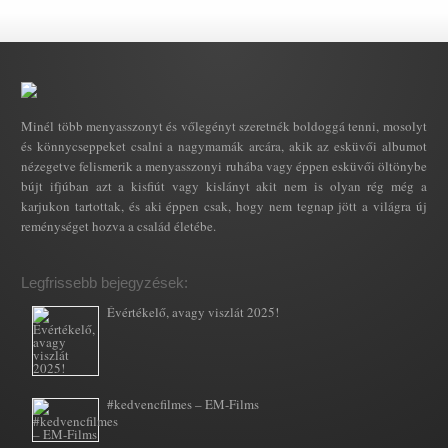
Minél több menyasszonyt és vőlegényt szeretnék boldoggá tenni, mosolyt
és könnycseppeket csalni a nagymamák arcára, akik az esküvői albumot
nézegetve felismerik a menyasszonyi ruhába vagy éppen esküvői öltönybe
bújt ifjúban azt a kisfiút vagy kislányt akit nem is olyan rég még a
karjukon tartottak, és aki éppen csak, hogy nem tegnap jött a világra új
reménységet hozva a család életébe.
Legfrissebb bejegyzések:
Évértékelő, avagy viszlát 2025!
#kedvencfilmes – EM-Films