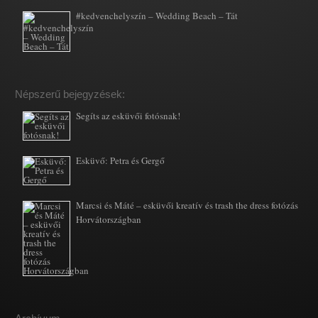
#kedvenchelyszín – Wedding Beach – Tát
Népszerű bejegyzések:
Segíts az esküvői fotósnak!
Esküvő: Petra és Gergő
Marcsi és Máté – esküvői kreatív és trash the dress fotózás
Horvátországban