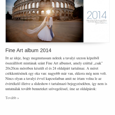
Fine Art album 2014
Itt az ideje, hogy megmutassam nektek a tavalyi szezon képeiből
összeállított mintának szánt Fine Art albumot, amely ezúttal „csak”
20x20cm méretben készült el és 24 oldalpárt tartalmaz. A méret
csökkentésének egy oka van: nagyobb már van, ekkora még nem volt.
Nincs olyan a tavalyi évvel kapcsolatban amit ne írtam volna le az
évértékelő illetve a slideshow-t tartalmazó bejegyzésekben, így nem is
untatnálak tovább benneteket szövegeléssel, íme az oldalpárok:
Tovább »