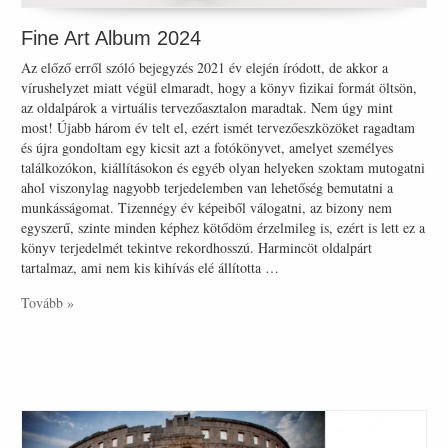
Fine Art Album 2024
Az előző erről szóló bejegyzés 2021 év elején íródott, de akkor a
vírushelyzet miatt végül elmaradt, hogy a könyv fizikai formát öltsön,
az oldalpárok a virtuális tervezőasztalon maradtak. Nem úgy mint
most! Újabb három év telt el, ezért ismét tervezőeszközöket ragadtam
és újra gondoltam egy kicsit azt a fotókönyvet, amelyet személyes
találkozókon, kiállításokon és egyéb olyan helyeken szoktam mutogatni
ahol viszonylag nagyobb terjedelemben van lehetőség bemutatni a
munkásságomat. Tizennégy év képeiből válogatni, az bizony nem
egyszerű, szinte minden képhez kötődöm érzelmileg is, ezért is lett ez a
könyv terjedelmét tekintve rekordhosszú. Harmincöt oldalpárt
tartalmaz, ami nem kis kihívás elé állította …
Tovább »