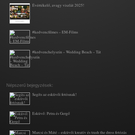
Évértékelő, avagy viszlát 2025!
#kedvencfilmes – EM-Films
#kedvenchelyszín – Wedding Beach – Tát
Népszerű bejegyzések:
Segíts az esküvői fotósnak!
Esküvő: Petra és Gergő
Marcsi és Máté – esküvői kreatív és trash the dress fotózás