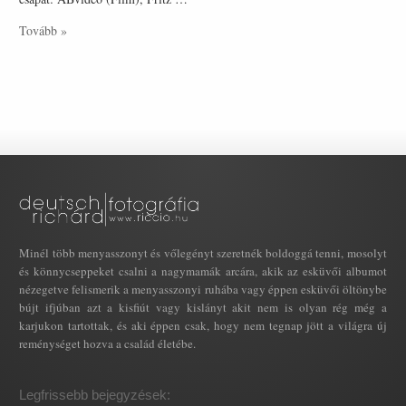
Tovább »
Minél több menyasszonyt és vőlegényt szeretnék boldoggá tenni, mosolyt
és könnycseppeket csalni a nagymamák arcára, akik az esküvői albumot
nézegetve felismerik a menyasszonyi ruhába vagy éppen esküvői öltönybe
bújt ifjúban azt a kisfiút vagy kislányt akit nem is olyan rég még a
karjukon tartottak, és aki éppen csak, hogy nem tegnap jött a világra új
reménységet hozva a család életébe.
Legfrissebb bejegyzések: