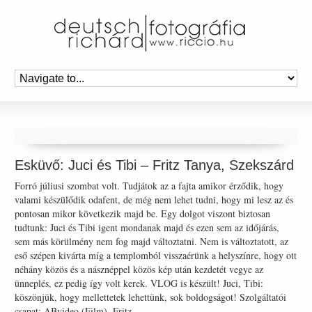
Esküvő: Juci és Tibi – Fritz Tanya, Szekszárd
Forró júliusi szombat volt. Tudjátok az a fajta amikor érződik, hogy
valami készülődik odafent, de még nem lehet tudni, hogy mi lesz az és
pontosan mikor következik majd be. Egy dolgot viszont biztosan
tudtunk: Juci és Tibi igent mondanak majd és ezen sem az időjárás,
sem más körülmény nem fog majd változtatni. Nem is változtatott, az
eső szépen kivárta míg a templomból visszaérünk a helyszínre, hogy ott
néhány közös és a násznéppel közös kép után kezdetét vegye az
ünneplés, ez pedig így volt kerek. VLOG is készült! Juci, Tibi:
köszönjük, hogy mellettetek lehettünk, sok boldogságot! Szolgáltatói
csapat: ABvideo (Film), Fritz …