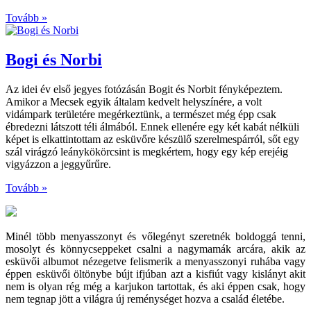
Tovább »
Bogi és Norbi
Az idei év első jegyes fotózásán Bogit és Norbit fényképeztem.
Amikor a Mecsek egyik általam kedvelt helyszínére, a volt
vidámpark területére megérkeztünk, a természet még épp csak
ébredezni látszott téli álmából. Ennek ellenére egy két kabát nélküli
képet is elkattintottam az esküvőre készülő szerelmespárról, sőt egy
szál virágzó leánykökörcsint is megkértem, hogy egy kép erejéig
vigyázzon a jeggyűrűre.
Tovább »
Minél több menyasszonyt és vőlegényt szeretnék boldoggá tenni,
mosolyt és könnycseppeket csalni a nagymamák arcára, akik az
esküvői albumot nézegetve felismerik a menyasszonyi ruhába vagy
éppen esküvői öltönybe bújt ifjúban azt a kisfiút vagy kislányt akit
nem is olyan rég még a karjukon tartottak, és aki éppen csak, hogy
nem tegnap jött a világra új reménységet hozva a család életébe.