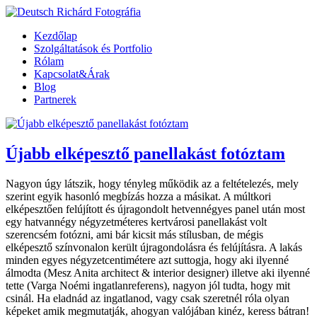
Kezdőlap
Szolgáltatások és Portfolio
Rólam
Kapcsolat&Árak
Blog
Partnerek
Újabb elképesztő panellakást fotóztam
Nagyon úgy látszik, hogy tényleg működik az a feltételezés, mely
szerint egyik hasonló megbízás hozza a másikat. A múltkori
elképesztően felújított és újragondolt hetvennégyes panel után most
egy hatvannégy négyzetméteres kertvárosi panellakást volt
szerencsém fotózni, ami bár kicsit más stílusban, de mégis
elképesztő színvonalon került újragondolásra és felújításra. A lakás
minden egyes négyzetcentimétere azt suttogja, hogy aki ilyenné
álmodta (Mesz Anita architect & interior designer) illetve aki ilyenné
tette (Varga Noémi ingatlanreferens), nagyon jól tudta, hogy mit
csinál. Ha eladnád az ingatlanod, vagy csak szeretnél róla olyan
képeket amik megmutatják, ahogyan valójában kinéz, keress bátran!