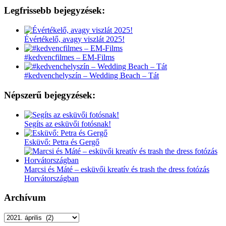
Legfrissebb bejegyzések:
Évértékelő, avagy viszlát 2025!
#kedvencfilmes – EM-Films
#kedvenchelyszín – Wedding Beach – Tát
Népszerű bejegyzések:
Segíts az esküvői fotósnak!
Esküvő: Petra és Gergő
Marcsi és Máté – esküvői kreatív és trash the dress fotózás
Horvátországban
Archívum
Archívum