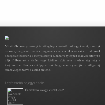
Minél több menyasszonyt és vőlegényt szeretnék boldoggá tenni, mosolyt
és könnycseppeket csalni a nagymamák arcára, akik az esküvői albumot
nézegetve felismerik a menyasszonyi ruhába vagy éppen esküvői öltönybe
bújt ifjúban azt a kisfiút vagy kislányt akit nem is olyan rég még a
karjukon tartottak, és aki éppen csak, hogy nem tegnap jött a világra új
reménységet hozva a család életébe.
Legfrissebb bejegyzések:
Évértékelő, avagy viszlát 2025!