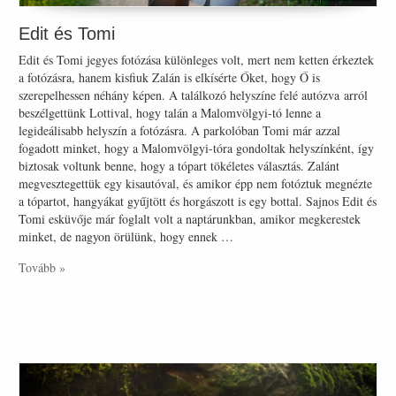
Edit és Tomi
Edit és Tomi jegyes fotózása különleges volt, mert nem ketten érkeztek
a fotózásra, hanem kisfiuk Zalán is elkísérte Őket, hogy Ő is
szerepelhessen néhány képen. A találkozó helyszíne felé autózva arról
beszélgettünk Lottival, hogy talán a Malomvölgyi-tó lenne a
legideálisabb helyszín a fotózásra. A parkolóban Tomi már azzal
fogadott minket, hogy a Malomvölgyi-tóra gondoltak helyszínként, így
biztosak voltunk benne, hogy a tópart tökéletes választás. Zalánt
megvesztegettük egy kisautóval, és amikor épp nem fotóztuk megnézte
a tópartot, hangyákat gyűjtött és horgászott is egy bottal. Sajnos Edit és
Tomi esküvője már foglalt volt a naptárunkban, amikor megkerestek
minket, de nagyon örülünk, hogy ennek …
Tovább »