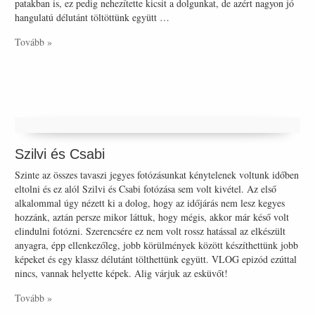
patakban is, ez pedig nehezítette kicsit a dolgunkat, de azért nagyon jó
hangulatú délutánt töltöttünk együtt …
Tovább »
Szilvi és Csabi
Szinte az összes tavaszi jegyes fotózásunkat kénytelenek voltunk időben
eltolni és ez alól Szilvi és Csabi fotózása sem volt kivétel. Az első
alkalommal úgy nézett ki a dolog, hogy az időjárás nem lesz kegyes
hozzánk, aztán persze mikor láttuk, hogy mégis, akkor már késő volt
elindulni fotózni. Szerencsére ez nem volt rossz hatással az elkészült
anyagra, épp ellenkezőleg, jobb körülmények között készíthettünk jobb
képeket és egy klassz délutánt tölthettünk együtt. VLOG epizód ezúttal
nincs, vannak helyette képek. Alig várjuk az esküvőt!
Tovább »