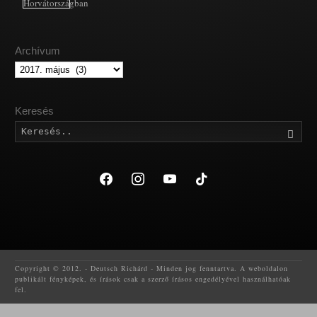
Archívum
Archívum
Keresés
Kere
facebook
instagram
youtube
tiktok
Copyright © 2012. - Deutsch Richárd - Minden jog fenntartva. A weboldalon
publikált fényképek, és írások csak a szerző írásos engedélyével használhatóak
fel.