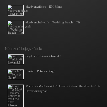
#kedvencfilmes – EM-Films
#kedvenchelyszín – Wedding Beach – Tát
Népszerű bejegyzések:
Segíts az esküvői fotósnak!
Esküvő: Petra és Gergő
Marcsi és Máté – esküvői kreatív és trash the dress fotózás
Horvátországban