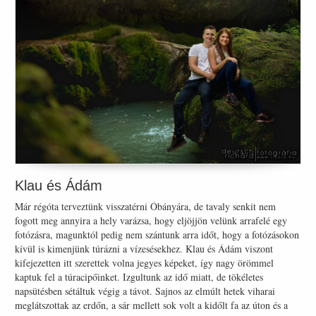
Klau és Ádám
Már régóta terveztünk visszatérni Óbányára, de tavaly senkit nem
fogott meg annyira a hely varázsa, hogy eljöjjön velünk arrafelé egy
fotózásra, magunktól pedig nem szántunk arra időt, hogy a fotózásokon
kívül is kimenjünk túrázni a vízesésekhez. Klau és Ádám viszont
kifejezetten itt szerettek volna jegyes képeket, így nagy örömmel
kaptuk fel a túracipőinket. Izgultunk az idő miatt, de tökéletes
napsütésben sétáltuk végig a távot. Sajnos az elmúlt hetek viharai
meglátszottak az erdőn, a sár mellett sok volt a kidőlt fa az úton és a