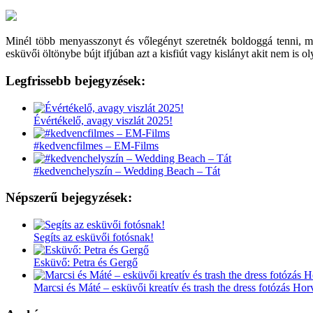
Minél több menyasszonyt és vőlegényt szeretnék boldoggá tenni, 
esküvői öltönybe bújt ifjúban azt a kisfiút vagy kislányt akit nem is 
Legfrissebb bejegyzések:
Évértékelő, avagy viszlát 2025!
#kedvencfilmes – EM-Films
#kedvenchelyszín – Wedding Beach – Tát
Népszerű bejegyzések:
Segíts az esküvői fotósnak!
Esküvő: Petra és Gergő
Marcsi és Máté – esküvői kreatív és trash the dress fotózás Ho