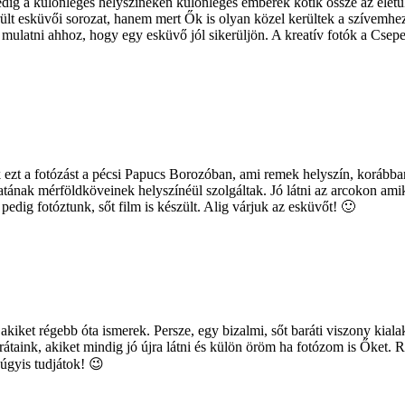
dig a különleges helyszíneken különleges emberek kötik össze az életüke
ült esküvői sorozat, hanem mert Ők is olyan közel kerültek a szívemhez,
ka mulatni ahhoz, hogy egy esküvő jól sikerüljön. A kreatív fotók a Cse
 ezt a fotózást a pécsi Papucs Borozóban, ami remek helyszín, korábba
latának mérföldköveinek helyszínéül szolgáltak. Jó látni az arcokon ami
edig fotóztunk, sőt film is készült. Alig várjuk az esküvőt! 🙂
kiket régebb óta ismerek. Persze, egy bizalmi, sőt baráti viszony kiala
átaink, akiket mindig jó újra látni és külön öröm ha fotózom is Őket. 
r úgyis tudjátok! 😉