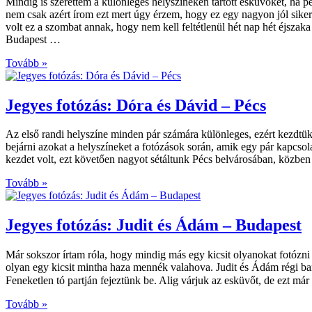
Mindig is szerettem a különleges helyszíneken tartott esküvőket, ha pe
nem csak azért írom ezt mert úgy érzem, hogy ez egy nagyon jól siker
volt ez a szombat annak, hogy nem kell feltétlenül hét nap hét éjsza
Budapest …
Tovább »
Jegyes fotózás: Dóra és Dávid – Pécs
Az első randi helyszíne minden pár számára különleges, ezért kezdtük
bejárni azokat a helyszíneket a fotózások során, amik egy pár kapcso
kezdet volt, ezt követően nagyot sétáltunk Pécs belvárosában, közben p
Tovább »
Jegyes fotózás: Judit és Ádám – Budapest
Már sokszor írtam róla, hogy mindig más egy kicsit olyanokat fotózni a
olyan egy kicsit mintha haza mennék valahova. Judit és Ádám régi bar
Feneketlen tó partján fejeztünk be. Alig várjuk az esküvőt, de ezt má
Tovább »