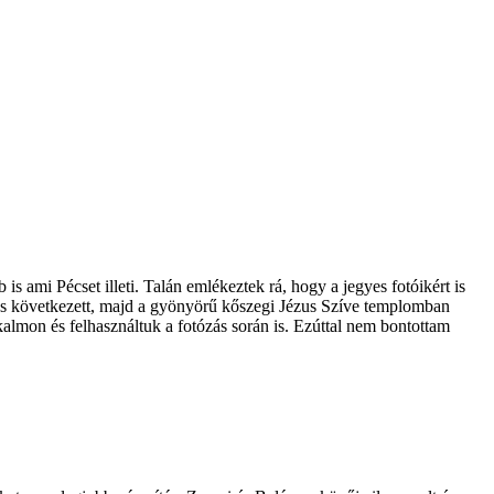
 ami Pécset illeti. Talán emlékeztek rá, hogy a jegyes fotóikért is
tás következett, majd a gyönyörű kőszegi Jézus Szíve templomban
kalmon és felhasználtuk a fotózás során is. Ezúttal nem bontottam