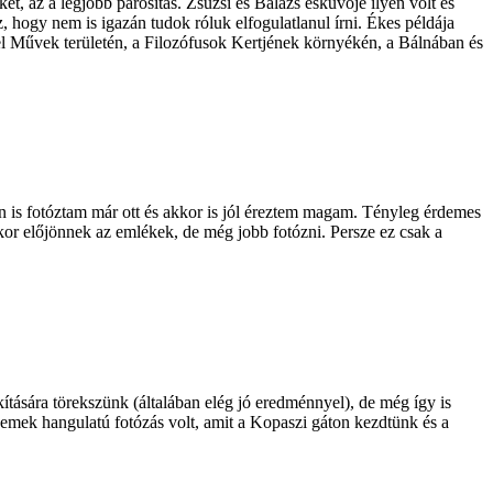
t, az a legjobb párosítás. Zsuzsi és Balázs esküvője ilyen volt és
 hogy nem is igazán tudok róluk elfogulatlanul írni. Ékes példája
pel Művek területén, a Filozófusok Kertjének környékén, a Bálnában és
n is fotóztam már ott és akkor is jól éreztem magam. Tényleg érdemes
kor előjönnek az emlékek, de még jobb fotózni. Persze ez csak a
kítására törekszünk (általában elég jó eredménnyel), de még így is
Remek hangulatú fotózás volt, amit a Kopaszi gáton kezdtünk és a