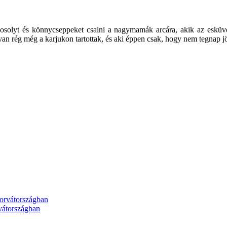
mosolyt és könnycseppeket csalni a nagymamák arcára, akik az esküv
olyan rég még a karjukon tartottak, és aki éppen csak, hogy nem tegnap jö
rvátországban