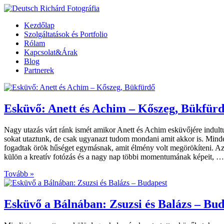
Kezdőlap
Szolgáltatások és Portfolio
Rólam
Kapcsolat&Árak
Blog
Partnerek
Esküvő: Anett és Achim – Kőszeg, Bükfür
Nagy utazás várt ránk ismét amikor Anett és Achim esküvőjére indultun
sokat utaztunk, de csak ugyanazt tudom mondani amit akkor is. Mind
fogadtak örök hűséget egymásnak, amit élmény volt megörökíteni. Az if
külön a kreatív fotózás és a nagy nap többi momentumának képeit, …
Tovább »
Esküvő a Bálnában: Zsuzsi és Balázs – Bu