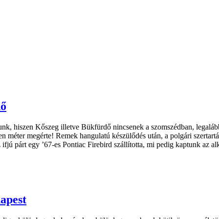
dő
k, hiszen Kőszeg illetve Bükfürdő nincsenek a szomszédban, legalább is
en méter megérte! Remek hangulatú készülődés után, a polgári szertar
jú párt egy ’67-es Pontiac Firebird szállította, mi pedig kaptunk az al
dapest