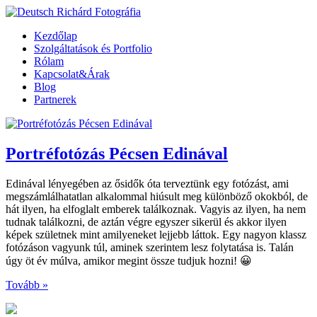
Kezdőlap
Szolgáltatások és Portfolio
Rólam
Kapcsolat&Árak
Blog
Partnerek
Portréfotózás Pécsen Edinával
Edinával lényegében az ősidők óta terveztünk egy fotózást, ami
megszámlálhatatlan alkalommal hiúsult meg különböző okokból, de
hát ilyen, ha elfoglalt emberek találkoznak. Vagyis az ilyen, ha nem
tudnak találkozni, de aztán végre egyszer sikerül és akkor ilyen
képek születnek mint amilyeneket lejjebb láttok. Egy nagyon klassz
fotózáson vagyunk túl, aminek szerintem lesz folytatása is. Talán
úgy öt év múlva, amikor megint össze tudjuk hozni! 😀
Tovább »