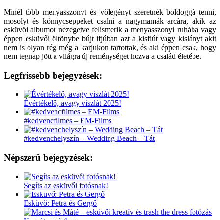
Minél több menyasszonyt és vőlegényt szeretnék boldoggá tenni,
mosolyt és könnycseppeket csalni a nagymamák arcára, akik az
esküvői albumot nézegetve felismerik a menyasszonyi ruhába vagy
éppen esküvői öltönybe bújt ifjúban azt a kisfiút vagy kislányt akit
nem is olyan rég még a karjukon tartottak, és aki éppen csak, hogy
nem tegnap jött a világra új reménységet hozva a család életébe.
Legfrissebb bejegyzések:
Évértékelő, avagy viszlát 2025!
#kedvencfilmes – EM-Films
#kedvenchelyszín – Wedding Beach – Tát
Népszerű bejegyzések:
Segíts az esküvői fotósnak!
Esküvő: Petra és Gergő