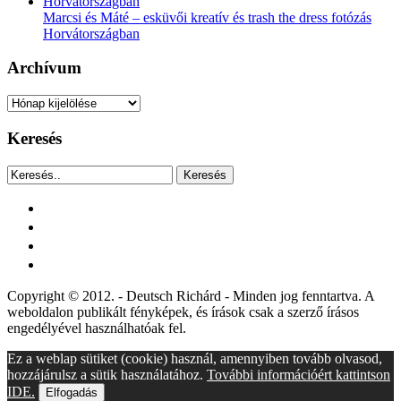
Marcsi és Máté – esküvői kreatív és trash the dress fotózás
Horvátországban
Archívum
Archívum
Keresés
Keresés
facebook
instagram
youtube
tiktok
Copyright © 2012. - Deutsch Richárd - Minden jog fenntartva. A
weboldalon publikált fényképek, és írások csak a szerző írásos
engedélyével használhatóak fel.
Ez a weblap sütiket (cookie) használ, amennyiben tovább olvasod,
hozzájárulsz a sütik használatához.
További információért kattintson
IDE.
Elfogadás